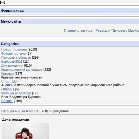
[
...
]
Форма входа
Меню сайта
Главная страница
Редакция "Делового Маркс
Categories
Новости района
[2610]
Фоторепортажи
[17]
Панорама области
[299]
Выборы-2011
[11]
Дни рождения
[610]
Краеведческий календарь
[232]
Коротко
[237]
Краткие местные новости
Спорт
[30]
Анонсы и итоги соревнований с участием спортсменов Марксовского района
Опросы
[6]
Колонка редактора
[17]
Блог Владимира Гуреева
Память
[188]
Главная
»
2014
»
Май
»
1
» День рождения
День рождения