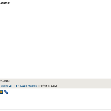
 Маркс»
07.2015)
 место ДТП
,
ГИБДД в Марксе
|
Рейтинг
:
5.0
/
2