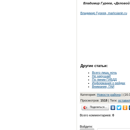
Владимир Гуреев, «Деловой
Владимир Гуреев, marksianin.ru
Другие статьи:
Всего лишь ночь
Не нарушай!
По линии ГИБДД
Информация о рейдах
Внимание, ГАИ
Категория
:
Новости района
| (16.
Просмотров
:
1518
|
Теги
:
оставил
Поделиться…
Всего комментариев
:
0
Войдите: