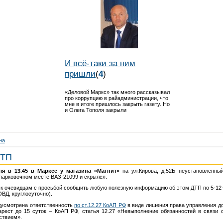
И всё-таки за ним
пришли
(
4
)
«Деловой Маркс» так много рассказывал
про коррупцию в райадминистрации, что
мне в итоге пришлось закрыть газету. Но
и Олега Тополя закрыли
на
ДТП
я в 13.45 в Марксе у магазина «Магнит»
на ул.Кирова, д.52Б неустановленны
парковочном месте ВАЗ-21099 и скрылся.
к очевидцам с просьбой сообщить любую полезную информацию об этом ДТП по 5-12
ОВД, круглосуточно).
дусмотрена ответственность
по ст.12.27 КоАП РФ
в виде лишения права управления д
арест до 15 суток – КоАП РФ, статья 12.27 «Невыполнение обязанностей в связи 
ствием».