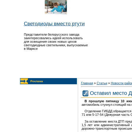
Светодиоды вместо ртути
Представители белорусского завода
заинтересовались идеей использовать
для освещения своих новых цехов
светодиодные светильники, выпускаемые
в Марксе
Реклама
Главная
»
Статьи
»
Новости райо
Оставил место 
В прошлую пятницу 10 июл
автомобиль стукнул стоящий на 
Отделение ГИБДД обращается 
71 или 5-17-54 (Дежурная часть 
За оставление места ДТП пре
1,5 лет или административный 
дорожно-транспортным происше