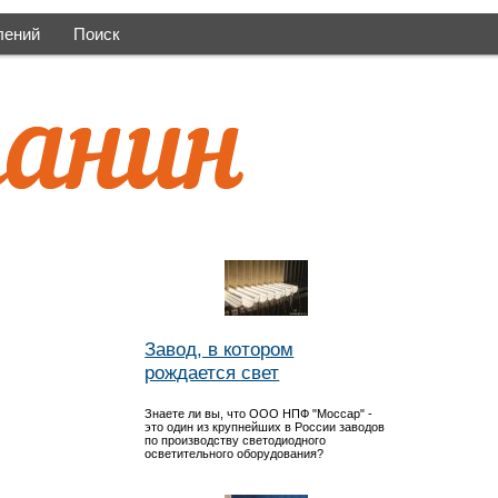
лений
Поиск
Завод, в котором
рождается свет
Знаете ли вы, что ООО НПФ "Моссар" -
это один из крупнейших в России заводов
по производству светодиодного
осветительного оборудования?