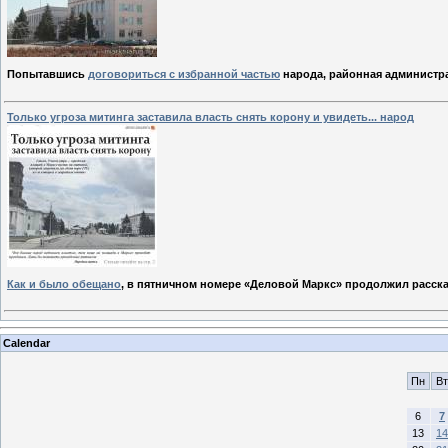
Попытавшись
договориться с избранной частью
народа, районная администр
Только угроза митинга заставила власть снять корону и увидеть... народ
Как и было обещано
, в пятничном номере «Деловой Маркс» продолжил расск
Calendar
Пн
Вт
6
7
13
14