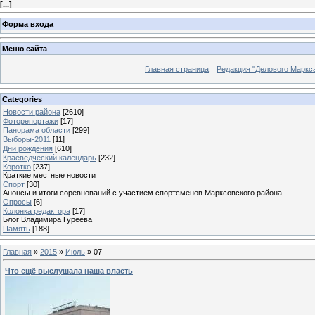
[
...
]
Форма входа
Меню сайта
Главная страница
Редакция "Делового Маркс
Categories
Новости района
[2610]
Фоторепортажи
[17]
Панорама области
[299]
Выборы-2011
[11]
Дни рождения
[610]
Краеведческий календарь
[232]
Коротко
[237]
Краткие местные новости
Спорт
[30]
Анонсы и итоги соревнований с участием спортсменов Марксовского района
Опросы
[6]
Колонка редактора
[17]
Блог Владимира Гуреева
Память
[188]
Главная
»
2015
»
Июль
»
07
Что ещё выслушала наша власть