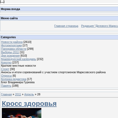
[
...
]
Форма входа
Меню сайта
Главная страница
Редакция "Делового Маркс
Categories
Новости района
[2610]
Фоторепортажи
[17]
Панорама области
[299]
Выборы-2011
[11]
Дни рождения
[610]
Краеведческий календарь
[232]
Коротко
[237]
Краткие местные новости
Спорт
[30]
Анонсы и итоги соревнований с участием спортсменов Марксовского района
Опросы
[6]
Колонка редактора
[17]
Блог Владимира Гуреева
Память
[188]
Главная
»
2011
»
Апрель
»
28
Кросс здоровья