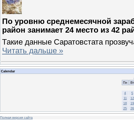
По уровню среднемесячной зара
район занимает 24 место из 42 р
Такие данные Саратовстата прозвуч
Читать дальше »
Calendar
Пн
Вт
4
5
11
12
18
19
25
26
Полная версия сайта