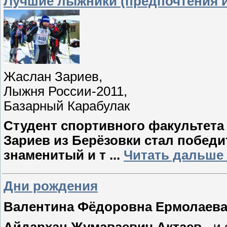
Лучшие лыжники (предпочтения и
Жаслан Зариев,
Лыжня России-2011,
Базарный Карабулак
Студент спортивного факультета
Зариев из Берёзовки стал побед
знаменитый и т
...
Читать дальше 
Дни рождения
Валентина Фёдоровна Ермолаев
Айдархан Жумаваевич Актаев
- и