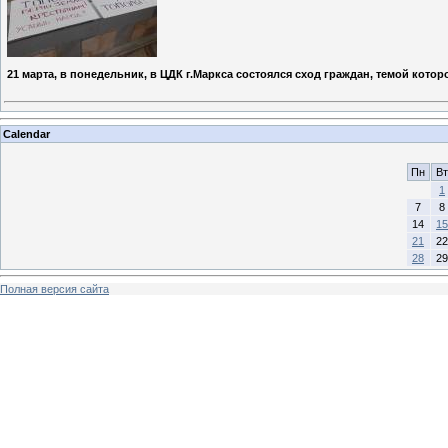
21 марта, в понедельник, в ЦДК г.Маркса состоялся сход граждан, темой кот
Calendar
Пн
Вт
1
7
8
14
15
21
22
28
29
Полная версия сайта