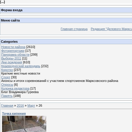
[
...
]
Форма входа
Меню сайта
Главная страница
Редакция "Делового Маркс
Categories
Новости района
[2610]
Фоторепортажи
[17]
Панорама области
[299]
Выборы-2011
[11]
Дни рождения
[610]
Краеведческий календарь
[232]
Коротко
[237]
Краткие местные новости
Спорт
[30]
Анонсы и итоги соревнований с участием спортсменов Марксовского района
Опросы
[6]
Колонка редактора
[17]
Блог Владимира Гуреева
Память
[188]
Главная
»
2016
»
Март
»
26
Точка кипения