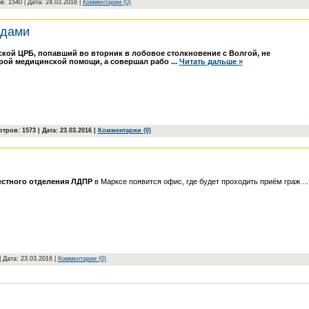
в: 1540 | Дата:
24.03.2016
|
Комментарии (0)
одами
кой ЦРБ, попавший во вторник в лобовое столкновение с Волгой, не
орой медицинской помощи, а совершал рабо
...
Читать дальше »
тров: 1573 | Дата:
23.03.2016
|
Комментарии (0)
естного отделения ЛДПР
в Марксе появится офис, где будет проходить приём граж
..
| Дата:
23.03.2016
|
Комментарии (0)