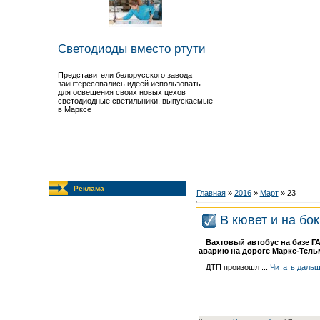
Светодиоды вместо ртути
Представители белорусского завода
заинтересовались идеей использовать
для освещения своих новых цехов
светодиодные светильники, выпускаемые
в Марксе
Реклама
Главная
»
2016
»
Март
»
23
В кювет и на бок
Вахтовый автобус на базе Г
аварию на дороге Маркс-Тель
ДТП произошл
...
Читать дальш