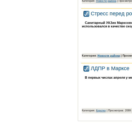
Категория:
Новости района
| Просмотро
Стресс перед р
Санитарный УАЗик Марксовс
использовался в качестве ск
Категория:
Новости района
| Просмо
ЛДПР в Марксе
В первых числах апреля у м
Категория:
Коротко
| Просмотров: 2089 