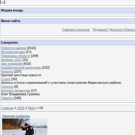
[
...
]
Форма входа
Меню сайта
Главная страница
Редакция "Делового Маркс
Categories
Новости района
[2610]
Фоторепортажи
[17]
Панорама области
[299]
Выборы-2011
[11]
Дни рождения
[610]
Краеведческий календарь
[232]
Коротко
[237]
Краткие местные новости
Спорт
[30]
Анонсы и итоги соревнований с участием спортсменов Марксовского района
Опросы
[6]
Колонка редактора
[17]
Блог Владимира Гуреева
Память
[188]
Главная
»
2016
»
Март
»
03
Зимняя рыбалка