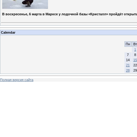
В воскресенье, 6 марта в Марксе у лодочной базы «Кристалл» пройдёт откр
Calendar
Пн
Вт
1
7
8
14
15
21
22
28
29
Полная версия сайта