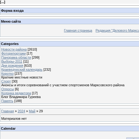
[
...
]
Форма входа
Меню сайта
Главная страница
Редакция "Делового Маркс
Categories
Новости района
[2610]
Фоторепортажи
[17]
Панорама области
[299]
Выборы-2011
[11]
Дни рождения
[610]
Краеведческий календарь
[232]
Коротко
[237]
Краткие местные новости
Спорт
[30]
Анонсы и итоги соревнований с участием спортсменов Марксовского района
Опросы
[6]
Колонка редактора
[17]
Блог Владимира Гуреева
Память
[188]
Главная
»
2024
»
Май
»
29
Материалов нет
Calendar