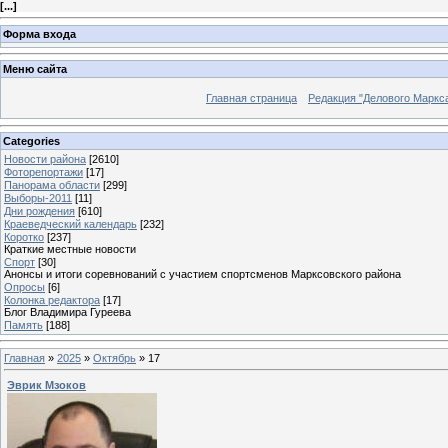
[
...
]
Форма входа
Меню сайта
Главная страница
Редакция "Делового Маркс
Categories
Новости района
[2610]
Фоторепортажи
[17]
Панорама области
[299]
Выборы-2011
[11]
Дни рождения
[610]
Краеведческий календарь
[232]
Коротко
[237]
Краткие местные новости
Спорт
[30]
Анонсы и итоги соревнований с участием спортсменов Марксовского района
Опросы
[6]
Колонка редактора
[17]
Блог Владимира Гуреева
Память
[188]
Главная
»
2025
»
Октябрь
»
17
Эврик Мзоков