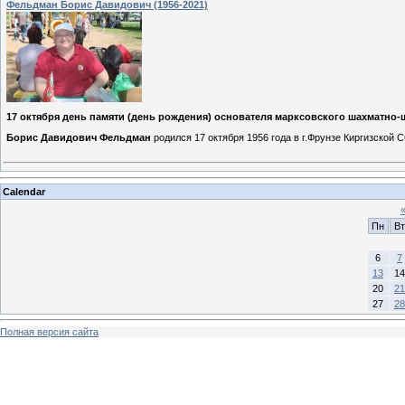
Фельдман Борис Давидович (1956-2021)
17 октября день памяти (день рождения) основателя марксовского шахматно-
Борис Давидович Фельдман
родился 17 октября 1956 года в г.Фрунзе Киргизской 
Calendar
Пн
Вт
6
7
13
14
20
21
27
28
Полная версия сайта