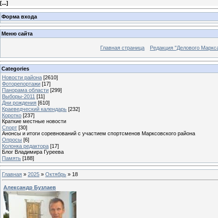
[
...
]
Форма входа
Меню сайта
Главная страница
Редакция "Делового Маркс
Categories
Новости района
[2610]
Фоторепортажи
[17]
Панорама области
[299]
Выборы-2011
[11]
Дни рождения
[610]
Краеведческий календарь
[232]
Коротко
[237]
Краткие местные новости
Спорт
[30]
Анонсы и итоги соревнований с участием спортсменов Марксовского района
Опросы
[6]
Колонка редактора
[17]
Блог Владимира Гуреева
Память
[188]
Главная
»
2025
»
Октябрь
»
18
Александр Бузлаев