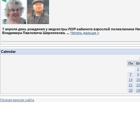
7 апреля день рождения у медсестры ЛОР-кабинета взрослой поликлиники Н
Владимира Павловича Шарненкова.
...
Читать дальше »
Calendar
Пн
Вт
1
7
8
14
15
21
22
28
29
Полная версия сайта