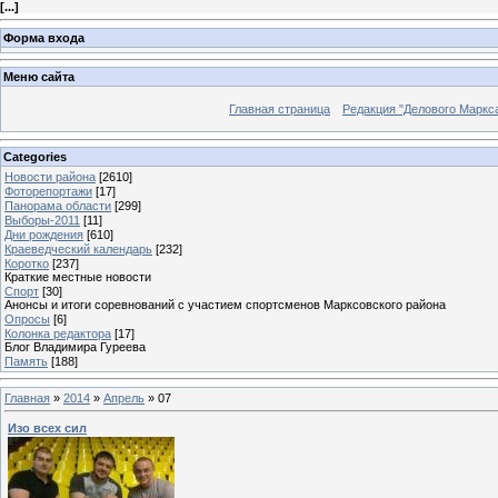
[
...
]
Форма входа
Меню сайта
Главная страница
Редакция "Делового Маркс
Categories
Новости района
[2610]
Фоторепортажи
[17]
Панорама области
[299]
Выборы-2011
[11]
Дни рождения
[610]
Краеведческий календарь
[232]
Коротко
[237]
Краткие местные новости
Спорт
[30]
Анонсы и итоги соревнований с участием спортсменов Марксовского района
Опросы
[6]
Колонка редактора
[17]
Блог Владимира Гуреева
Память
[188]
Главная
»
2014
»
Апрель
»
07
Изо всех сил