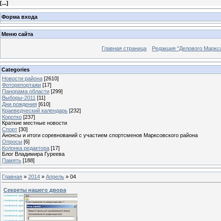
[
...
]
Форма входа
Меню сайта
Главная страница
Редакция "Делового Маркс
Categories
Новости района
[2610]
Фоторепортажи
[17]
Панорама области
[299]
Выборы-2011
[11]
Дни рождения
[610]
Краеведческий календарь
[232]
Коротко
[237]
Краткие местные новости
Спорт
[30]
Анонсы и итоги соревнований с участием спортсменов Марксовского района
Опросы
[6]
Колонка редактора
[17]
Блог Владимира Гуреева
Память
[188]
Главная
»
2014
»
Апрель
»
04
Секреты нашего двора