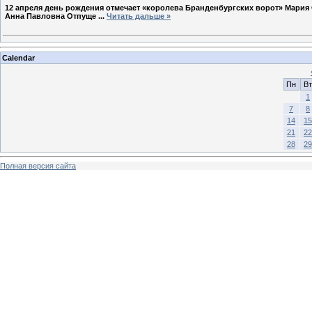
12 апреля день рождения отмечает «королева Бранденбургских ворот» Мария
Анна Павловна Отпуще
...
Читать дальше »
Calendar
Пн
Вт
1
7
8
14
15
21
22
28
29
Полная версия сайта