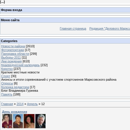
[
...
]
Форма входа
Меню сайта
Главная страница
Редакция "Делового Маркс
Categories
Новости района
[2610]
Фоторепортажи
[17]
Панорама области
[299]
Выборы-2011
[11]
Дни рождения
[610]
Краеведческий календарь
[232]
Коротко
[237]
Краткие местные новости
Спорт
[30]
Анонсы и итоги соревнований с участием спортсменов Марксовского района
Опросы
[6]
Колонка редактора
[17]
Блог Владимира Гуреева
Память
[188]
Главная
»
2014
»
Апрель
»
12
День рождения