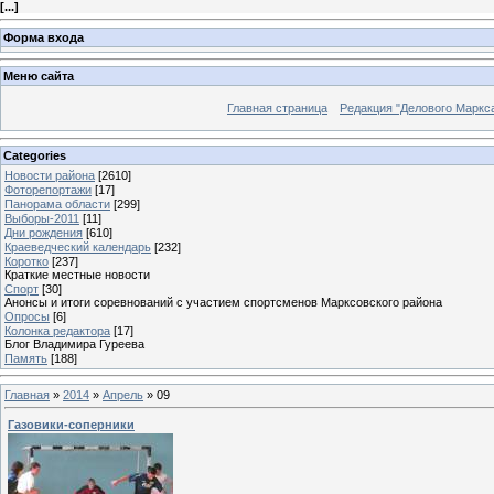
[
...
]
Форма входа
Меню сайта
Главная страница
Редакция "Делового Маркс
Categories
Новости района
[2610]
Фоторепортажи
[17]
Панорама области
[299]
Выборы-2011
[11]
Дни рождения
[610]
Краеведческий календарь
[232]
Коротко
[237]
Краткие местные новости
Спорт
[30]
Анонсы и итоги соревнований с участием спортсменов Марксовского района
Опросы
[6]
Колонка редактора
[17]
Блог Владимира Гуреева
Память
[188]
Главная
»
2014
»
Апрель
»
09
Газовики-соперники