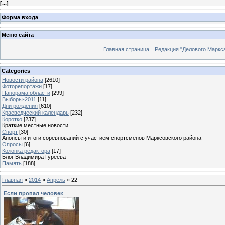
[
...
]
Форма входа
Меню сайта
Главная страница
Редакция "Делового Маркс
Categories
Новости района
[2610]
Фоторепортажи
[17]
Панорама области
[299]
Выборы-2011
[11]
Дни рождения
[610]
Краеведческий календарь
[232]
Коротко
[237]
Краткие местные новости
Спорт
[30]
Анонсы и итоги соревнований с участием спортсменов Марксовского района
Опросы
[6]
Колонка редактора
[17]
Блог Владимира Гуреева
Память
[188]
Главная
»
2014
»
Апрель
»
22
Если пропал человек